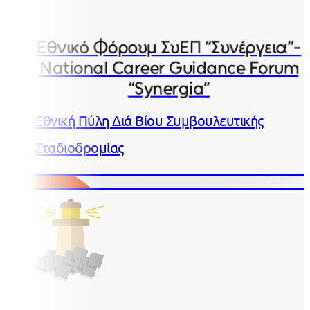
Εθνικό Φόρουμ ΣυΕΠ “Συνέργεια”-
National Career Guidance Forum
“Synergia”
Εθνική Πύλη Διά Βίου Συμβουλευτικής
Σταδιοδρομίας