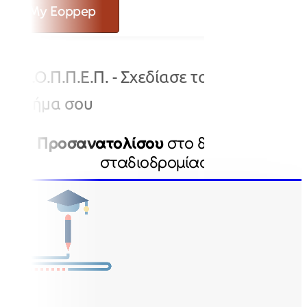
My Eoppep
Ε.Ο.Π.Π.Ε.Π. - Σχεδίασε το κάθε
βήμα σου
Προσανατολίσου
στο δρόμο της
σταδιοδρομίας