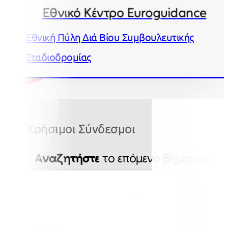
Εθνικό Κέντρο Euroguidance
Εθνική Πύλη Διά Βίου Συμβουλευτικής
Σταδιοδρομίας
Χρήσιμοι Σύνδεσμοι
Αναζητήστε
το επόμενο βήμα σας