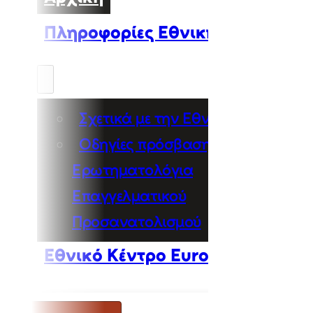
Πληροφορίες Εθνικής Πύλης
Σχετικά με την Εθνική Πύλη
Οδηγίες πρόσβασης στα
Ερωτηματολόγια
Επαγγελματικού
Προσανατολισμού
Εθνικό Κέντρο Euroguidance