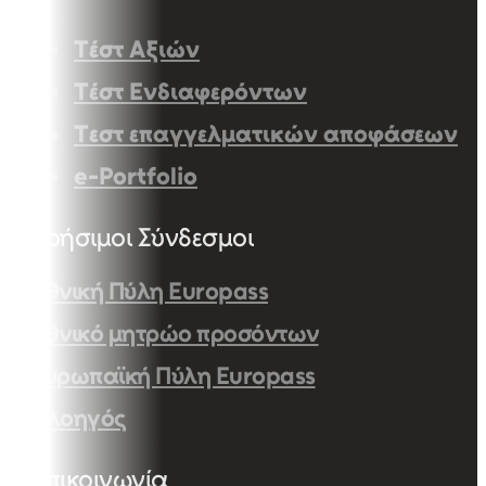
Τέστ Αξιών
Τέστ Ενδιαφερόντων
Τεστ επαγγελματικών αποφάσεων
e-Portfolio
Χρήσιμοι Σύνδεσμοι
Εθνική Πύλη Europass
Εθνικό μητρώο προσόντων
Ευρωπαϊκή Πύλη Europass
Πλοηγός
Επικοινωνία