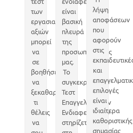
τεστ
ενδιαφέροντα
λήψη
των
είναι
αποφάσεων
εργασιακών
βασική
που
αξιών
πλευρά
αφορούν
μπορεί
της
στις
να
προσωπικότητάς
εκπαιδευτικέ
σε
μας.
και
βοηθήσει
Το
επαγγελματικ
να
συγκεκριμένο
επιλογές
ξεκαθαρίσεις
Τεστ
είναι
τι
Επαγγελματικών
ιδιαίτερα
θέλεις
Ενδιαφερόντων
καθοριστικής
να
στηρίζεται
σημασίας
σου
στη