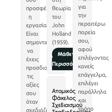
για
προσφέρει
θεωρία
την
η
του
περαιτέρω
εργασία.
John
πορεία
Είναι
Holland
σου,
σημαντικό
(1959).
αφού
να
Μάθετε
επιλέγοντας
έχεις
Περισσότερα
κανείς
προσδιορίσει
επάγγελμα,
τις
επιλέγει
αξίες
Ατομικός
παράλληλα
σου
Φάκελος
και
όταν
Σχεδιασμού
τρόπο
σχεδιάζεις
Σταδιοδρομίας