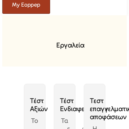
My Eoppep
Ε
ρ
γ
α
λ
ε
ί
α
Τέστ
Τέστ
Τεστ
Αξιών
Ενδιαφερόντων
επαγγελματι
αποφάσεων
Το
Τα
Η