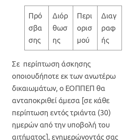
Πρό
Διόρ
Περι
Διαγ
σβα
θωσ
ορισ
ραφ
σης
ης
μού
ής
Σε περίπτωση άσκησης
οποιουδήποτε εκ των ανωτέρω
δικαιωμάτων, ο ΕΟΠΠΕΠ θα
ανταποκριθεί άμεσα [σε κάθε
περίπτωση εντός τριάντα (30)
ημερών από την υποβολή του
αιτήματος], ενημερώνοντάς σας