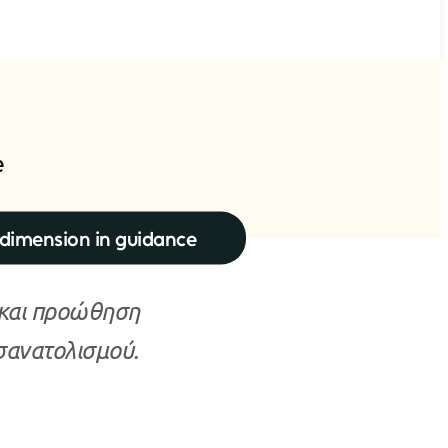
e
dimension in guidance
 και προώθηση
σανατολισμού.