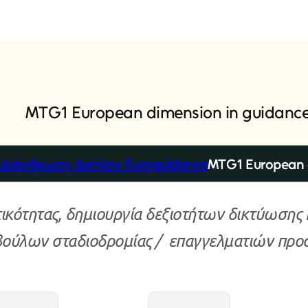
M
T
G
1
E
u
r
o
p
e
a
n
d
i
m
e
n
s
i
o
n
i
n
g
u
i
d
a
n
c
- Διάρθρωση Δικτύου Euroguidance
MTG1 European 
ικότητας, δημιουργία δεξιοτήτων δικτύωσης
βούλων σταδιοδρομίας / επαγγελματιών προ