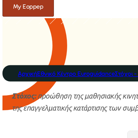
My Eoppep
Αρχική
Εθνικό Κέντρο Euroguidance
Στόχοι 
Στόχος:
προώθηση της μαθησιακής κινητ
της επαγγελματικής κατάρτισης των συμ