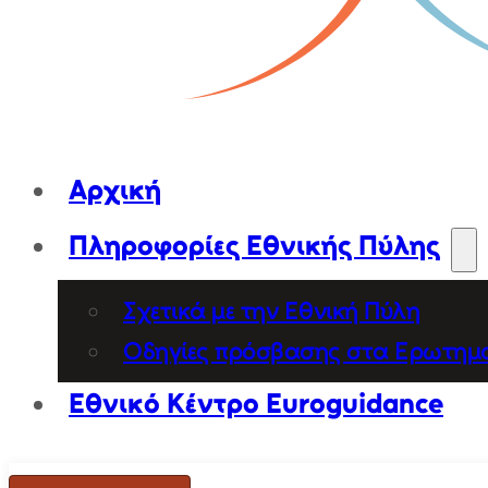
Αρχική
Πληροφορίες Εθνικής Πύλης
Σχετικά με την Εθνική Πύλη
Οδηγίες πρόσβασης στα Ερωτημ
Εθνικό Κέντρο Euroguidance