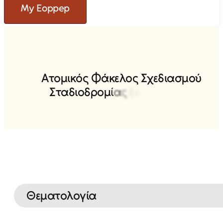
My Eoppep
Α
τ
ο
μ
ι
κ
ό
ς
Φ
ά
κ
ε
λ
ο
ς
Σ
χ
ε
δ
ι
α
σ
μ
ο
ύ
Σ
τ
α
δ
ι
ο
δ
ρ
ο
μ
ί
α
ς
(
e
-
P
o
r
t
Θεματολογία