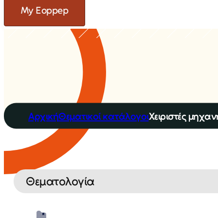
My Eoppep
Αρχική
Θεματικοί κατάλογοι
Χειριστές μηχα
Θεματολογία