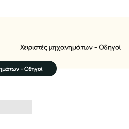
Χ
ε
ι
ρ
ι
σ
τ
έ
ς
μ
η
χ
α
ν
η
μ
ά
τ
ω
ν
-
Ο
δ
η
γ
ο
ί
νημάτων - Οδηγοί