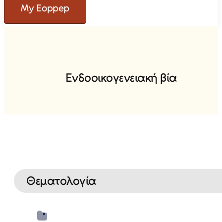
My Eoppep
Ε
ν
δ
ο
ο
ι
κ
ο
γ
ε
ν
ε
ι
α
κ
ή
β
ί
α
Θεματολογία