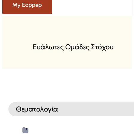
My Eoppep
Ε
υ
ά
λ
ω
τ
ε
ς
Ο
μ
ά
δ
ε
ς
Σ
τ
ό
χ
ο
υ
Θεματολογία