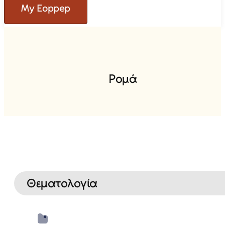
My Eoppep
Ρ
ο
μ
ά
Θεματολογία