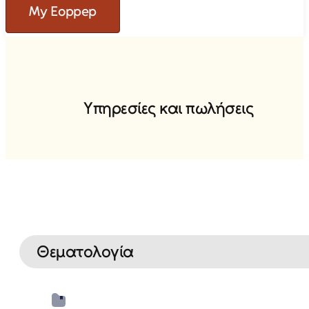
My Eoppep
Υ
π
η
ρ
ε
σ
ί
ε
ς
κ
α
ι
π
ω
λ
ή
σ
ε
ι
ς
Θεματολογία