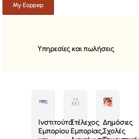
My Eoppep
Υ
π
η
ρ
ε
σ
ί
ε
ς
κ
α
ι
π
ω
λ
ή
σ
ε
ι
ς
Ινστιτούτο
Στέλεχος
Δημόσιες
Εμπορίου
Εμπορίας,
Σχολές