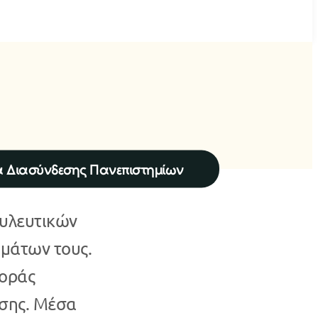
α Διασύνδεσης Πανεπιστημίων
ουλευτικών
υμάτων τους.
γοράς
ησης. Μέσα