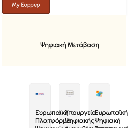
My Eoppep
Ψ
η
φ
ι
α
κ
ή
Μ
ε
τ
ά
β
α
σ
η
Ευρωπαϊκή
Υπουργείο
Ευρωπαϊκή
Πλατφόρμα
Ψηφιακής
Ψηφιακή